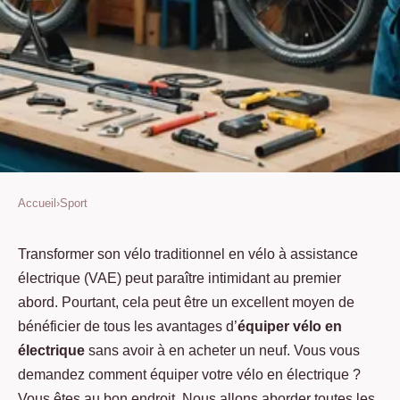
Accueil
›
Sport
SPORT
Equiper son vélo en électrique :
Transformer son vélo traditionnel en vélo à assistance
électrique (VAE) peut paraître intimidant au premier
un guide pratique pour booster
abord. Pourtant, cela peut être un excellent moyen de
votre deux-roues
bénéficier de tous les avantages d’
équiper vélo en
électrique
sans avoir à en acheter un neuf. Vous vous
Lavigne
•
11 juillet 2023
•
3 min de lecture
demandez comment équiper votre vélo en électrique ?
Vous êtes au bon endroit. Nous allons aborder toutes les